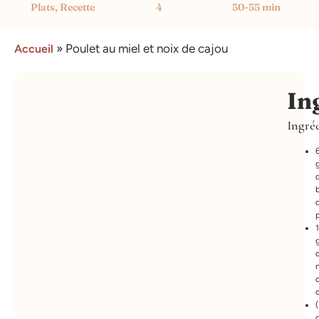
Plats
,
Recette
4
50-55 min
»
Poulet au miel et noix de cajou
Accueil
In
Ingré