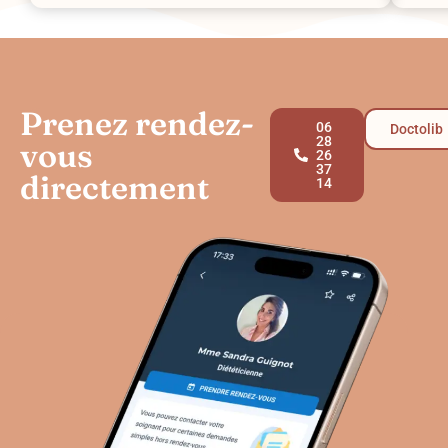
Prenez rendez-
06
Doctolib
28
vous
26
37
directement
14