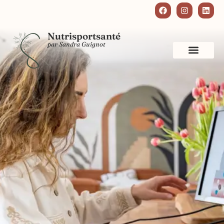
Nutrisportsanté
par Sandra Guignot