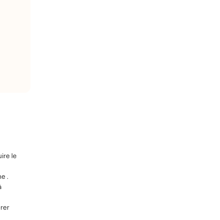
ire le
e .
à
rer