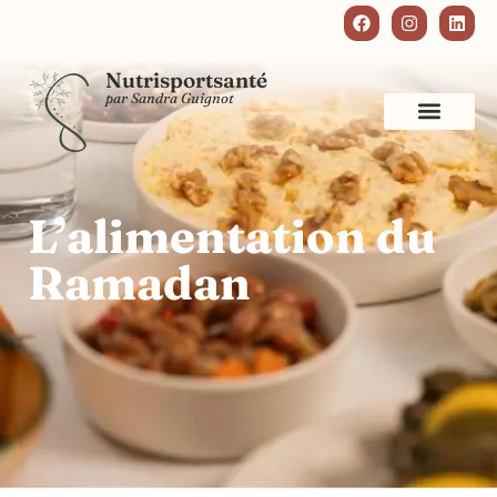
Nutrisportsanté
par Sandra Guignot
L’alimentation du
Ramadan